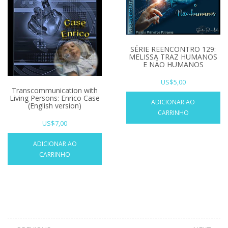
SÉRIE REENCONTRO 129:
MELISSA TRAZ HUMANOS
E NÃO HUMANOS
US$
5,00
Transcommunication with
Living Persons: Enrico Case
ADICIONAR AO
(English version)
CARRINHO
US$
7,00
ADICIONAR AO
CARRINHO