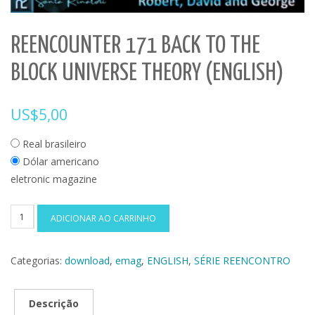
REENCOUNTER 171 BACK TO THE
BLOCK UNIVERSE THEORY (ENGLISH)
US$
5,00
Real brasileiro
Dólar americano
eletronic magazine
REENCOUNTER
ADICIONAR AO CARRINHO
171
BACK
Categorias:
download
,
emag
,
ENGLISH
,
SÉRIE REENCONTRO
TO
THE
BLOCK
Descrição