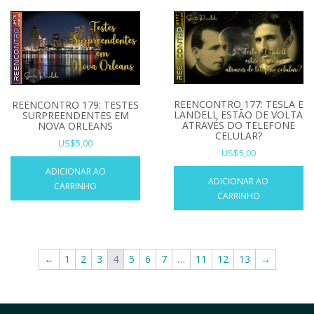
REENCONTRO 177: TESLA E
REENCONTRO 179: TESTES
LANDELL ESTÃO DE VOLTA
SURPREENDENTES EM
ATRAVÉS DO TELEFONE
NOVA ORLEANS
CELULAR?
US$
5,00
US$
5,00
ADICIONAR AO
ADICIONAR AO
CARRINHO
CARRINHO
←
1
2
3
4
5
6
7
…
11
12
13
→