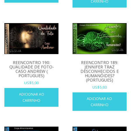
CARRINHO
REENCONTRO 189:
REENCONTRO 190:
JENNIFER TRAZ
QUALIDADE DE FOTO-
DESCONHECIDOS E
CASO ANDREW (
HUMANÓIDES?
PORTUGUES)
(PORTUGUES)
US$
5,00
US$
5,00
ADICIONAR AO
ADICIONAR AO
CARRINHO
CARRINHO