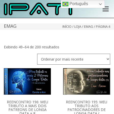
Português
Toggle
naviga
EMAG
INÍCIO
/
LOJA
/
EMAG
/ PÁGINA 4
Classificado
Exibindo 49–64 de 200 resultados
por
mais
recente
REENCONTRO 195: MEU
REENCONTRO 196: MEU
TRIBUTO AOS
TRIBUTO A MAIS DOIS
PATROCINADORES DE
PATREONS DE LONGA
LONGA DATA (
DATA + 8