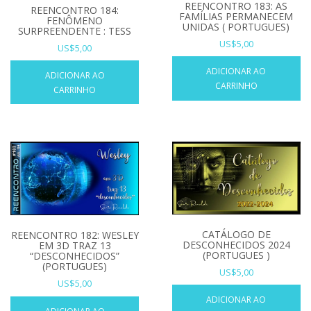
REENCONTRO 183: AS
REENCONTRO 184:
FAMÍLIAS PERMANECEM
FENÔMENO
UNIDAS ( PORTUGUES)
SURPREENDENTE : TESS
US$
5,00
US$
5,00
ADICIONAR AO
ADICIONAR AO
CARRINHO
CARRINHO
CATÁLOGO DE
REENCONTRO 182: WESLEY
DESCONHECIDOS 2024
EM 3D TRAZ 13
(PORTUGUES )
“DESCONHECIDOS”
(PORTUGUES)
US$
5,00
US$
5,00
ADICIONAR AO