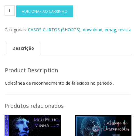
COLETÂNEA
ADICIONAR AO CARRINHO
CASOS
BREVES
Categorias:
CASOS CURTOS (SHORTS)
,
download
,
emag
,
revista
10
PORTUGUES
quantidade
Descrição
Product Description
Coletânea de reconhecimento de falecidos no período .
Produtos relacionados