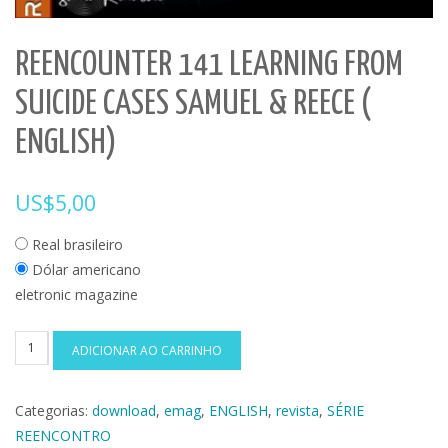
REENCOUNTER 141 LEARNING FROM
SUICIDE CASES SAMUEL & REECE (
ENGLISH)
US$
5,00
Real brasileiro
Dólar americano
eletronic magazine
REENCOUNTER
ADICIONAR AO CARRINHO
141
Learning
Categorias:
download
,
emag
,
ENGLISH
,
revista
,
SÉRIE
From
REENCONTRO
Suicide