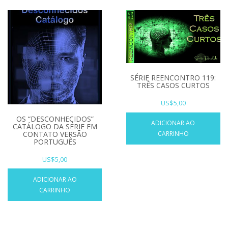
SÉRIE REENCONTRO 119:
TRÊS CASOS CURTOS
US$
5,00
OS “DESCONHECIDOS”
ADICIONAR AO
CATÁLOGO DA SÉRIE EM
CONTATO VERSÃO
CARRINHO
PORTUGUÊS
US$
5,00
ADICIONAR AO
CARRINHO